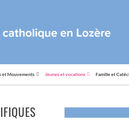
e catholique en Lozère
s et Mouvements
Jeunes et vocations
Famille et Caté
IFIQUES