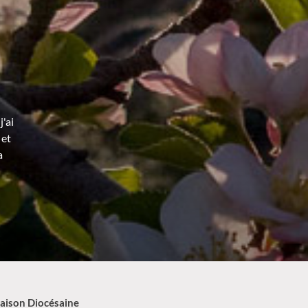
'ai
 et
a
aison Diocésaine