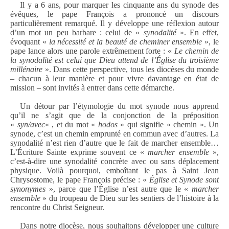
Il y a 6 ans, pour marquer les cinquante ans du synode des
évêques, le pape François a prononcé un discours
particulièrement remarqué. Il y développe une réflexion autour
d’un mot un peu barbare : celui de «
synodalité
». En effet,
évoquant «
la nécessité et la beauté de cheminer ensemble
», le
pape lance alors une parole extrêmement forte : «
Le chemin de
la
synodalité
est celui que Dieu attend de l’
É
glise du troisième
millénaire
».
Dans cette perspective, tous les diocèses du monde
– chacun à leur manière et pour vivre davantage en état de
mission – sont invités à entrer dans cette démarche.
Un détour par l’étymologie du mot synode nous apprend
qu’il ne s’agit que de la conjonction de la préposition
«
syn/avec
« , et du mot «
hodos
» qui signifie « chemin ». Un
synode, c’est un chemin emprunté en commun avec d’autres. La
synodalité n’est rien d’autre que le fait de marcher ensemble…
L’
É
criture Sainte exprime souvent ce «
marcher ensemble
»,
c’est-à-dire une synodalité concrète avec ou sans déplacement
physique.
Voilà pourquoi, emboîtant le pas à Saint Jean
Chrysostome, le pape François précise :
«
Église et Synode sont
synonymes
», parce que l’Église n’est autre que le «
marcher
ensemble
» du troupeau de Dieu sur les sentiers de l’histoire à la
rencontre du Christ Seigneur.
Dans notre diocèse, nous souhaitons développer une culture