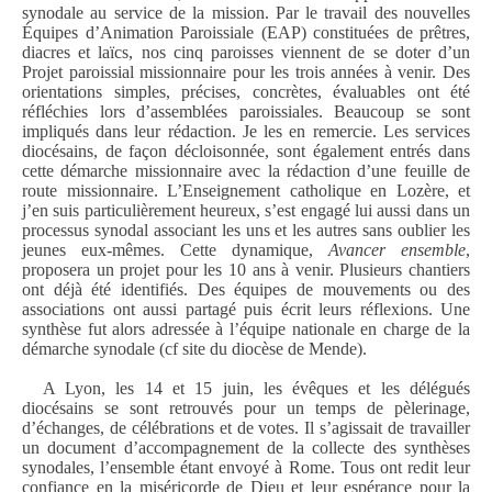
synodale au service de la mission. Par le travail des nouvelles
É
quipes d’Animation Paroissiale (EAP) constituées de prêtres,
diacres et laïcs, nos cinq paroisses viennent de se doter d’un
Projet paroissial missionnaire pour les trois années à venir. Des
orientations simples, précises, concrètes, évaluables ont été
réfléchies lors d’assemblées paroissiales. Beaucoup se sont
impliqués dans leur rédaction. Je les en remercie. Les services
diocésains, de façon décloisonnée, sont également entrés dans
cette démarche missionnaire avec la rédaction d’une feuille de
route missionnaire. L’Enseignement catholique en Lozère, et
j’en suis particulièrement heureux, s’est engagé lui aussi dans un
processus synodal associant les uns et les autres sans oublier les
jeunes eux-mêmes. Cette dynamique,
Avancer ensemble
,
proposera un projet pour les 10 ans à venir. Plusieurs chantiers
ont déjà été identifiés. Des équipes de mouvements ou des
associations ont aussi partagé puis écrit leurs réflexions. Une
synthèse fut alors adressée à l’équipe nationale en charge de la
démarche synodale (cf site du diocèse de Mende).
A Lyon, les 14 et 15 juin, les évêques et les délégués
diocésains se sont retrouvés pour un temps de pèlerinage,
d’échanges, de célébrations et de votes. Il s’agissait de travailler
un document d’accompagnement de la collecte des synthèses
synodales, l’ensemble étant envoyé à Rome. Tous ont redit leur
confiance en la miséricorde de Dieu et leur espérance pour la