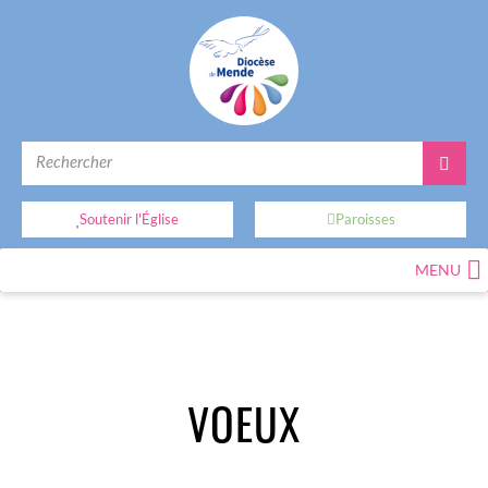
Soutenir l'Église
Paroisses
MENU
VOEUX