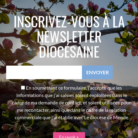
INSCRIVEZ-VOUS À LA
NEWSLETTER
DIOCÉSAINE
En soumettant ce formulaire, j'accepte que les
informations que j'ai saisies soient exploitées dans le
cadre de ma demande de contact, et soient utilisées pour
me recontacter, ainsi que dans le cadre de la relation
commerciale que j'ai établie avec Le diocèse de Mende
En savoir +