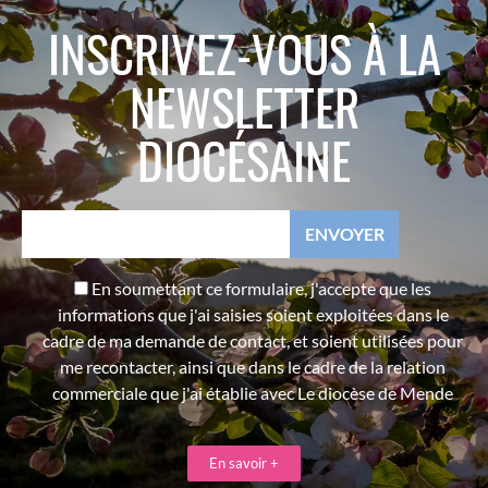
INSCRIVEZ-VOUS À LA
NEWSLETTER
DIOCÉSAINE
En soumettant ce formulaire, j'accepte que les
informations que j'ai saisies soient exploitées dans le
cadre de ma demande de contact, et soient utilisées pour
me recontacter, ainsi que dans le cadre de la relation
commerciale que j'ai établie avec Le diocèse de Mende
En savoir +