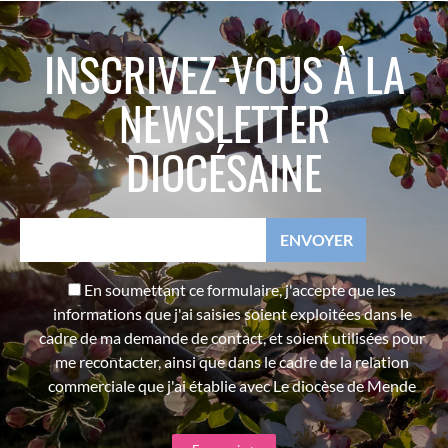
INSCRIVEZ-VOUS À LA
NEWSLETTER
DIOCÉSAINE
En soumettant ce formulaire, j'accepte que les
informations que j'ai saisies soient exploitées dans le
cadre de ma demande de contact, et soient utilisées pour
me recontacter, ainsi que dans le cadre de la relation
commerciale que j'ai établie avec Le diocèse de Mende