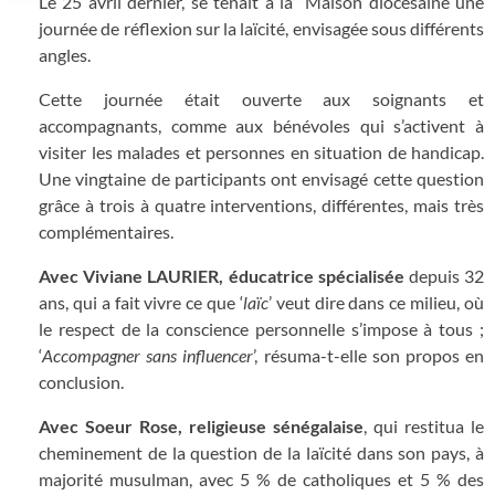
Le 25 avril dernier, se tenait à la
Maison diocésaine une
journée de réflexion sur la laïcité, envisagée sous différents
angles.
Cette journée était ouverte aux soignants et
accompagnants, comme aux bénévoles qui s
’
activent à
visiter les malades et personnes en situation de handicap.
Une vingtaine de participants ont envisagé cette question
grâce à trois à quatre interventions, différentes, mais très
complémentaires.
Avec Viviane LAURIER, éducatrice spécialisée
depuis 32
ans, qui a fait vivre ce que
‘
laïc
’
veut dire dans ce milieu, où
le respect de la conscience personnelle s
’
impose à tous ;
‘
Accompagner sans influencer
’
, résuma-t-elle son propos en
conclusion.
Avec Soeur Rose, religieuse sénégalaise
, qui restitua le
cheminement de la question de la laïcité dans son pays, à
majorité musulman, avec 5 % de catholiques et 5 % des