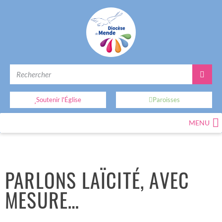
Soutenir l'Église
Paroisses
MENU
PARLONS LAÏCITÉ, AVEC
MESURE…