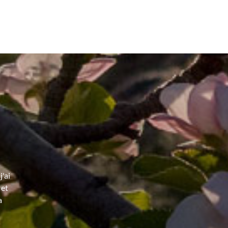
'ai
 et
a