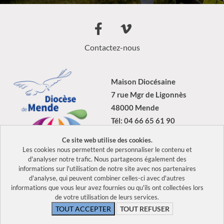
Contactez-nous
Maison Diocésaine
7 rue Mgr de Ligonnès
48000 Mende
Tél: 04 66 65 61 90
Ce site web utilise des cookies.
Les cookies nous permettent de personnaliser le contenu et
d'analyser notre trafic. Nous partageons également des
informations sur l'utilisation de notre site avec nos partenaires
2026 Tous droits réservés Diocèse de Mende –
Mentions légales
–
d'analyse, qui peuvent combiner celles-ci avec d'autres
Politique de confidentialité
informations que vous leur avez fournies ou qu'ils ont collectées lors
de votre utilisation de leurs services.
TOUT ACCEPTER
TOUT REFUSER
CONTACT
DON EN LIGNE
SUIVEZ NOUS
ANNUAIRE
Manage cookies