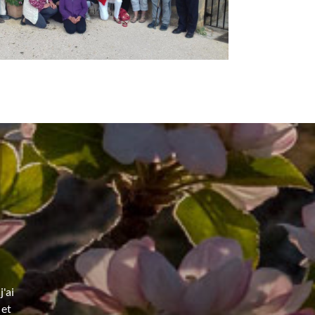
'ai
 et