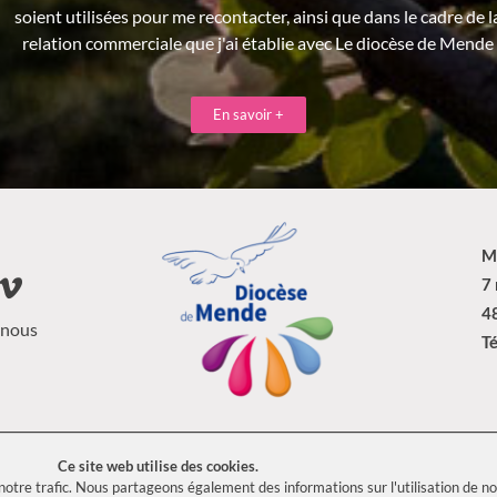
soient utilisées pour me recontacter, ainsi que dans le cadre de l
relation commerciale que j'ai établie avec Le diocèse de Mende
En savoir +
M
7
4
-nous
Té
 droits réservés Diocèse de Mende –
Mentions légales
–
Politique de conf
Ce site web utilise des cookies.
otre trafic. Nous partageons également des informations sur l'utilisation de not