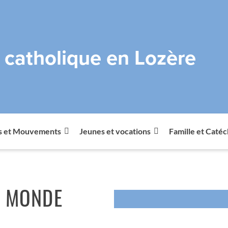
e catholique en Lozère
s et Mouvements
Jeunes et vocations
Famille et Caté
N MONDE