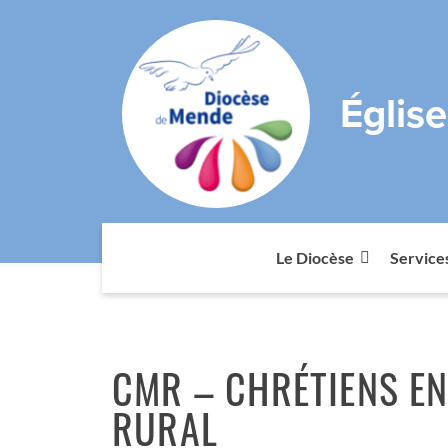
Églis
Le Diocèse
Service
CMR – CHRÉTIENS E
RURAL