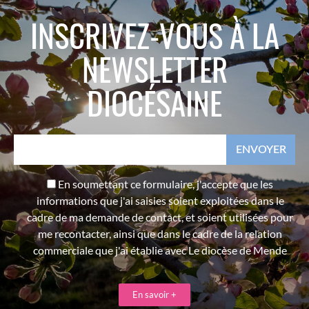
INSCRIVEZ-VOUS À LA
NEWSLETTER
DIOCÉSAINE
En soumettant ce formulaire, j'accepte que les
informations que j'ai saisies soient exploitées dans le
cadre de ma demande de contact, et soient utilisées pour
me recontacter, ainsi que dans le cadre de la relation
commerciale que j'ai établie avec Le diocèse de Mende
En savoir +