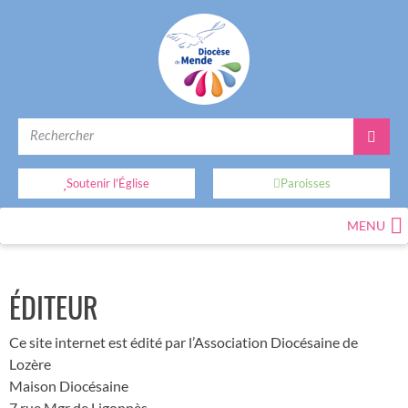
Soutenir l'Église
Paroisses
MENU
ÉDITEUR
Ce site internet est édité par l’Association Diocésaine de
Lozère
Maison Diocésaine
7 rue Mgr de Ligonnès