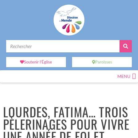
Soutenir l'Église
Paroisses
MENU
LOURDES, FATIMA… TROIS
PÈLERINAGES POUR VIVRE
UNE ANNÉE DE FOI ET