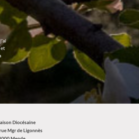
'ai
 et
a
aison Diocésaine
 rue Mgr de Ligonnès
8000 Mende