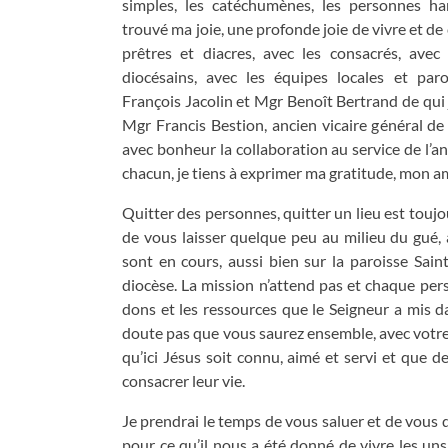
simples, les catéchumènes, les personnes hand
trouvé ma joie, une profonde joie de vivre et de c
prêtres et diacres, avec les consacrés, ave
diocésains, avec les équipes locales et par
François Jacolin et Mgr Benoît Bertrand de qui 
Mgr Francis Bestion, ancien vicaire général de n
avec bonheur la collaboration au service de l’ann
chacun, je tiens à exprimer ma gratitude, mon a
Quitter des personnes, quitter un lieu est toujo
de vous laisser quelque peu au milieu du gué
sont en cours, aussi bien sur la paroisse Sai
diocèse. La mission n’attend pas et chaque per
dons et les ressources que le Seigneur a mis dan
doute pas que vous saurez ensemble, avec votre é
qu’ici Jésus soit connu, aimé et servi et que de
consacrer leur vie.
Je prendrai le temps de vous saluer et de vous d
pour ce qu’il nous a été donné de vivre les uns