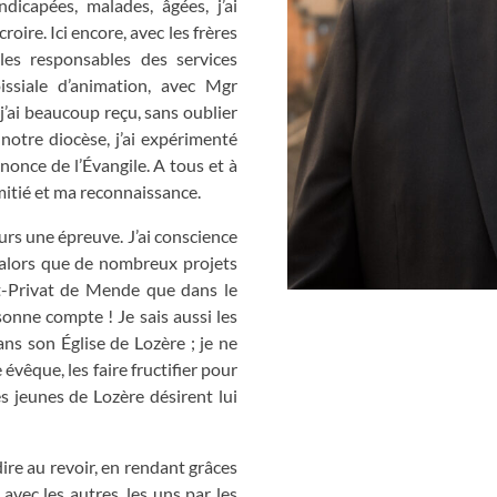
icapées, malades, âgées, j’ai
roire. Ici encore, avec les frères
c les responsables des services
oissiale d’animation, avec Mgr
j’ai beaucoup reçu, sans oublier
otre diocèse, j’ai expérimenté
once de l’Évangile. A tous et à
mitié et ma reconnaissance.
urs une épreuve. J’ai conscience
, alors que de nombreux projets
nt-Privat de Mende que dans le
sonne compte ! Je sais aussi les
s son Église de Lozère ; je ne
vêque, les faire fructifier pour
s jeunes de Lozère désirent lui
ire au revoir, en rendant grâces
 avec les autres, les uns par les