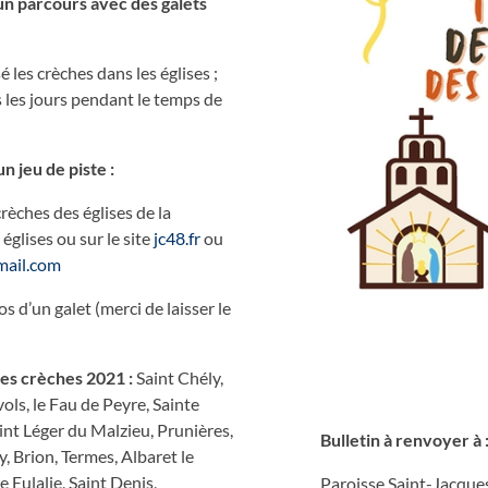
un parcours avec des galets
 les crèches dans les églises ;
s les jours pendant le temps de
n jeu de piste :
rèches des églises de la
églises ou sur le site
jc48.fr
ou
mail.com
 d’un galet (merci de laisser le
 des crèches 2021 :
Saint Chély,
ols, le Fau de Peyre, Sainte
int Léger du Malzieu, Prunières,
Bulletin à renvoyer à 
y, Brion, Termes, Albaret le
e Eulalie, Saint Denis,
Paroisse Saint-Jacque