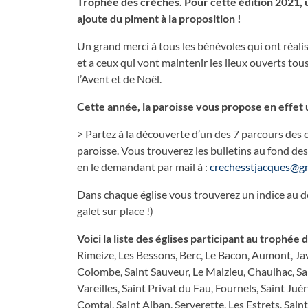
Trophée des crèches. Pour cette édition 2021, 
ajoute du piment à la proposition !
Un grand merci à tous les bénévoles qui ont réalisé
et a ceux qui vont maintenir les lieux ouverts tou
l’Avent et de Noël.
Cette année, la paroisse vous propose en effet u
> Partez à la découverte d’un des 7 parcours des c
paroisse. Vous trouverez les bulletins au fond des 
en le demandant par mail à :
crechesstjacques@g
Dans chaque église vous trouverez un indice au dos
galet sur place !)
Voici la liste des églises participant au trophée
Rimeize, Les Bessons, Berc, Le Bacon, Aumont, Jav
Colombe, Saint Sauveur, Le Malzieu, Chaulhac, Sa
Vareilles, Saint Privat du Fau, Fournels, Saint Juér
Comtal, Saint Alban, Serverette, Les Estrets, Saint