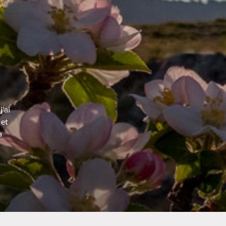
'ai
 et
a