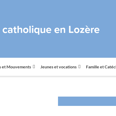
e catholique en Lozère
s et Mouvements
Jeunes et vocations
Famille et Caté