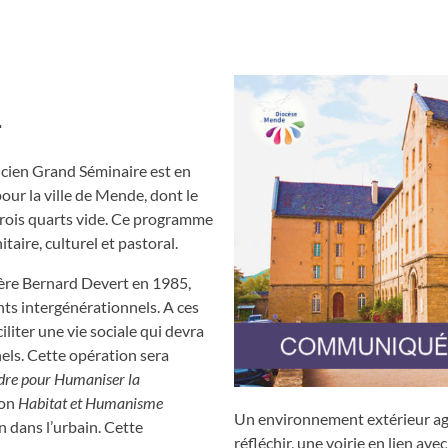
L
ancien Grand Séminaire est en
ur la ville de Mende, dont le
 trois quarts vide. Ce programme
taire, culturel et pastoral.
 Père Bernard Devert en 1985,
ts intergénérationnels. A ces
iliter une vie sociale qui devra
els. Cette opération sera
dre pour Humaniser la
ion
Habitat et Humanisme
Un environnement extérieur agr
n dans l’urbain. Cette
réfléchir, une voirie en lien a