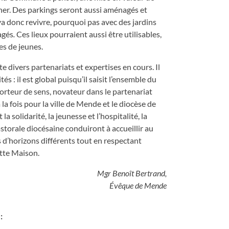
ner. Des parkings seront aussi aménagés et
 va donc revivre, pourquoi pas avec des jardins
agés
.
Ces lieux pourraient aussi être utilisables,
es de jeunes.
 divers partenariats et expertises en cours. Il
és : il est global puisqu’il saisit l’ensemble du
orteur de sens, novateur dans le partenariat
la fois pour la ville de Mende et le diocèse de
a solidarité, la jeunesse et l’hospitalité, la
astorale diocésaine conduiront à accueillir au
d’horizons différents tout en respectant
cette Maison.
Mgr Benoît Bertrand,
Évêque de Mende
: