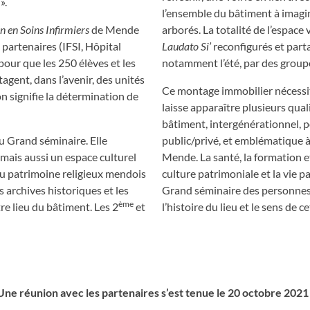
».
l’ensemble du bâtiment à imagi
on en Soins
Infirmiers
de Mende
arborés. La totalité de l’espace
 partenaires (IFSI, Hôpital
Laudato Si’
reconfigurés et part
 pour que les 250 élèves et les
notamment l’été, par des group
gent, dans l’avenir, des unités
Ce montage immobilier nécessite
n signifie la détermination de
laisse apparaître plusieurs qualit
bâtiment, intergénérationnel, p
u Grand séminaire. Elle
public/privé, et emblématique à 
 mais aussi un espace culturel
Mende. La santé, la formation et l
au patrimoine religieux mendois
culture patrimoniale et la vie p
s archives historiques et les
Grand séminaire des personnes 
ème
re lieu du bâtiment. Les 2
et
l’histoire du lieu et le sens de 
Une réunion avec les partenaires s’est tenue le 20 octobre 2021 