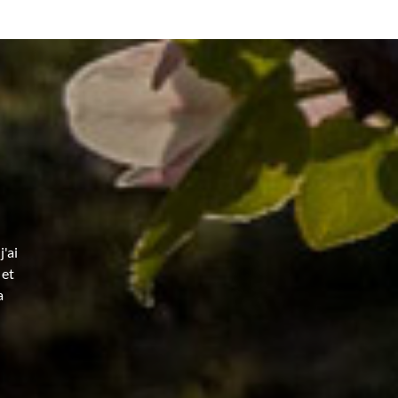
'ai
 et
a