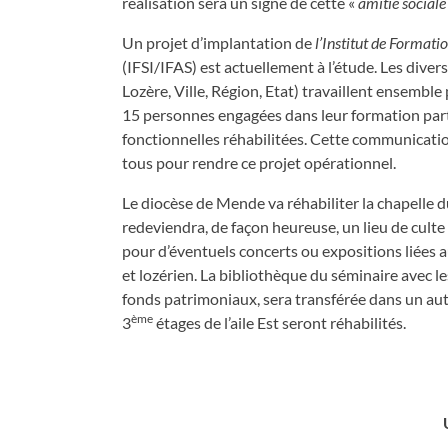
réalisation sera un signe de cette «
amitié sociale
Un projet d’implantation de
l’Institut de Formati
(IFSI/IFAS) est actuellement à l’étude. Les divers
Lozère, Ville, Région, Etat) travaillent ensemble
15 personnes engagées dans leur formation parta
fonctionnelles réhabilitées. Cette communicatio
tous pour rendre ce projet opérationnel.
Le diocèse de Mende va réhabiliter la chapelle d
redeviendra, de façon heureuse, un lieu de culte
pour d’éventuels concerts ou expositions liées 
et lozérien. La bibliothèque du séminaire avec le
fonds patrimoniaux, sera transférée dans un aut
ème
3
étages de l’aile Est seront réhabilités.