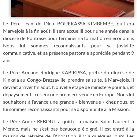
Le Père Jean de Dieu BOUEKASSA-KIMBEMBE, quittera
Marvejols à la fin août. Il sera accueilli pour une année dans le
diocèse de Pontoise, pour terminer sa formation en économie.
Nous lui sommes reconnaissants pour sa jovialité
communicative, et sa présence pastorale appréciée pendant 9
ans.
Le Père Armand Rodrigue KABIKISSA, prêtre du diocèse de
Kinkala au Congo-Brazzaville, prendra sa suite, à Marvejols. Il
devrait arriver fin aout. Nouvelle étape de ministère pour lui, et
dépaysement : ce sera une première venue en Europe. Nous lui
souhaitons à l’avance une grande « bienvenue » chez nous, et
lui sommes reconnaissants pour sa disponibilité à la Mission.
Le Père André REBOUL a quitté la maison Saint-Laurent à
Mende, mais ne s’est pas beaucoup éloigné. Il est entré à la
maison de retraite de l’Adoration, il y a quelques jours. Les